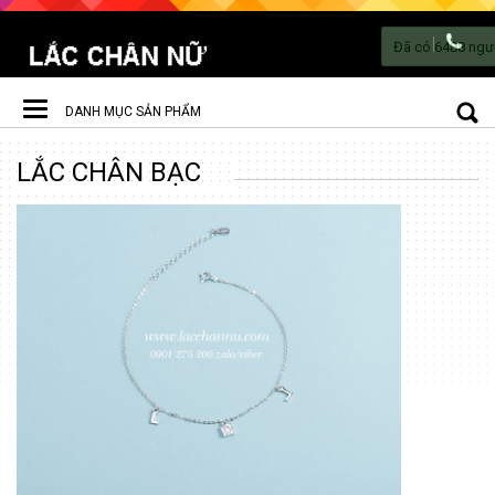
DANH MỤC SẢN PHẨM
Toggle
LẮC CHÂN BẠC
navigation