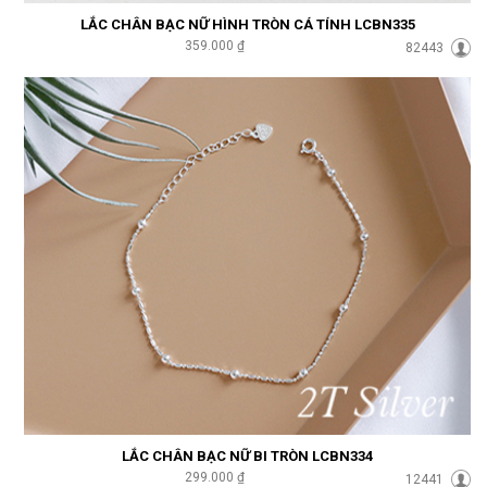
LẮC CHÂN BẠC NỮ HÌNH TRÒN CÁ TÍNH LCBN335
359.000 ₫
82443
LẮC CHÂN BẠC NỮ BI TRÒN LCBN334
299.000 ₫
12441