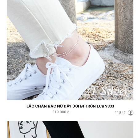
LẮC CHÂN BẠC NỮ DÂY ĐÔI BI TRÒN LCBN333
319.000 ₫
11842