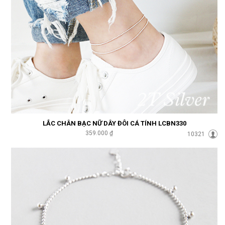
LẮC CHÂN BẠC NỮ DÂY ĐÔI CÁ TÍNH LCBN330
359.000 ₫
10321