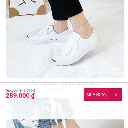
LẮC CHÂN BẠC NỮ ĐƠN GIẢN LCBN331
319.000 ₫
11682
Giá gốc: 349.000 ₫
289.000 ₫