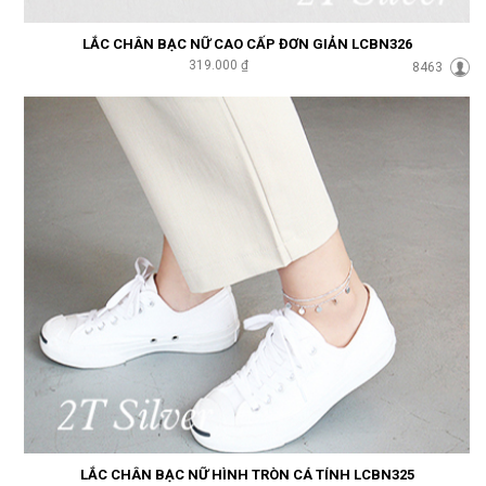
LẮC CHÂN BẠC NỮ CAO CẤP ĐƠN GIẢN LCBN326
319.000 ₫
8463
LẮC CHÂN BẠC NỮ HÌNH TRÒN CÁ TÍNH LCBN325