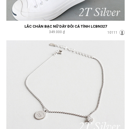
LẮC CHÂN BẠC NỮ DÂY ĐÔI CÁ TÍNH LCBN327
349.000 ₫
10111