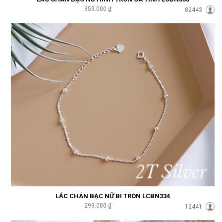
359.000 ₫
82443
LẮC CHÂN BẠC NỮ BI TRÒN LCBN334
299.000 ₫
12441