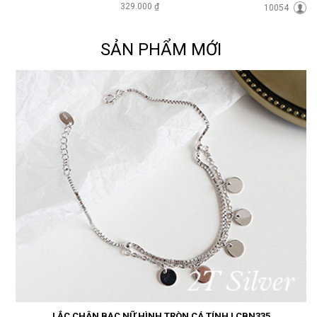
329.000 ₫
10054
SẢN PHẨM MỚI
LẮC CHÂN BẠC NỮ HÌNH TRÒN CÁ TÍNH LCBN335