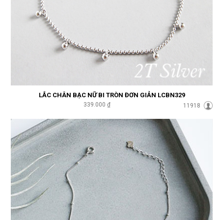
LẮC CHÂN BẠC NỮ BI TRÒN ĐƠN GIẢN LCBN329
339.000 ₫
11918