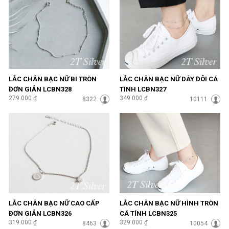
LẮC CHÂN BẠC NỮ BI TRÒN
LẮC CHÂN BẠC NỮ DÂY ĐÔI CÁ
ĐƠN GIẢN LCBN328
TÍNH LCBN327
279.000 ₫
349.000 ₫
8322
10111
LẮC CHÂN BẠC NỮ CAO CẤP
LẮC CHÂN BẠC NỮ HÌNH TRÒN
ĐƠN GIẢN LCBN326
CÁ TÍNH LCBN325
319.000 ₫
329.000 ₫
8463
10054