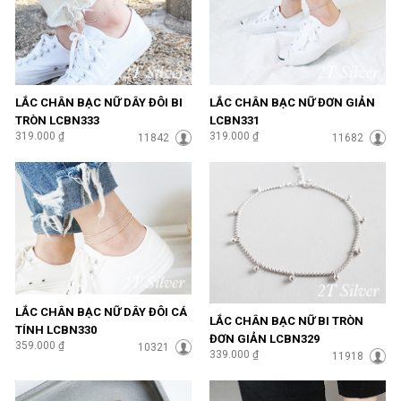
LẮC CHÂN BẠC NỮ DÂY ĐÔI BI
LẮC CHÂN BẠC NỮ ĐƠN GIẢN
TRÒN LCBN333
LCBN331
319.000 ₫
319.000 ₫
11842
11682
LẮC CHÂN BẠC NỮ DÂY ĐÔI CÁ
LẮC CHÂN BẠC NỮ BI TRÒN
TÍNH LCBN330
ĐƠN GIẢN LCBN329
359.000 ₫
10321
339.000 ₫
11918