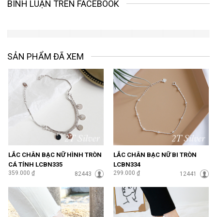
BÌNH LUẬN TRÊN FACEBOOK
SẢN PHẨM ĐÃ XEM
LẮC CHÂN BẠC NỮ HÌNH TRÒN
LẮC CHÂN BẠC NỮ BI TRÒN
CÁ TÍNH LCBN335
LCBN334
359.000 ₫
299.000 ₫
82443
12441