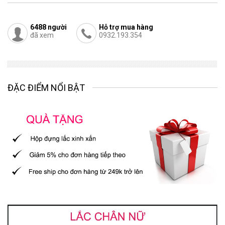
6488
người
Hỗ trợ mua hàng
đã xem
0932.193.354
ĐẶC ĐIỂM NỔI BẬT