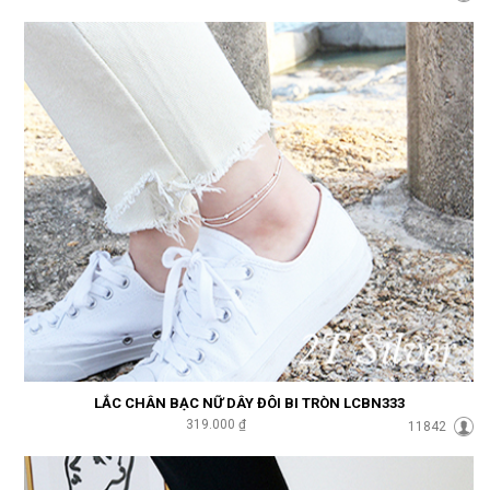
LẮC CHÂN BẠC NỮ DÂY ĐÔI BI TRÒN LCBN333
319.000 ₫
11842