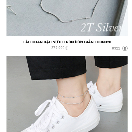
LẮC CHÂN BẠC NỮ BI TRÒN ĐƠN GIẢN LCBN328
279.000 ₫
8322