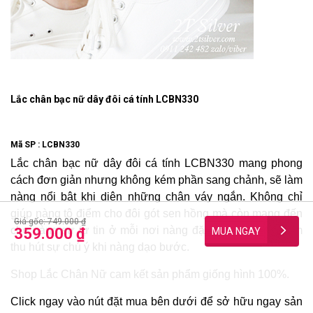
Lắc chân bạc nữ dây đôi cá tính LCBN330
Mã SP :
LCBN330
Lắc chân bạc nữ dây đôi cá tính LCBN330 mang phong
cách đơn giản nhưng không kém phần sang chảnh, sẽ làm
nàng nổi bật khi diện những chân váy ngắn. Không chỉ
giúp nàng tô điểm cho đôi gót sen hồng mà còn mang đến
Giá gốc: 749.000 ₫
cho nàng sự tự tin ở mỗi nơi nàng đặt chân đến, là điểm
359.000 ₫
thu hút sự chú ý khi nàng dạo bước.
Shop Lắc Chân Nữ cam kết sản phẩm giống hình 100%.
Click ngay vào nút đặt mua bên dưới để sở hữu ngay sản