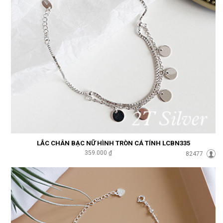
LẮC CHÂN BẠC NỮ HÌNH TRÒN CÁ TÍNH LCBN335
359.000 ₫
82477