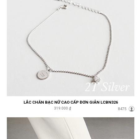
LẮC CHÂN BẠC NỮ CAO CẤP ĐƠN GIẢN LCBN326
319.000 ₫
8475