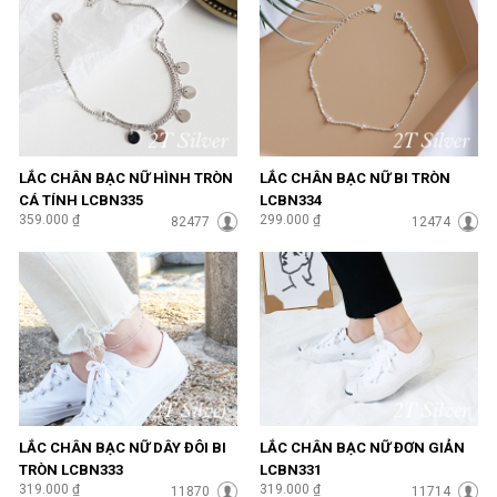
LẮC CHÂN BẠC NỮ HÌNH TRÒN
LẮC CHÂN BẠC NỮ BI TRÒN
CÁ TÍNH LCBN335
LCBN334
359.000 ₫
299.000 ₫
82477
12474
LẮC CHÂN BẠC NỮ DÂY ĐÔI BI
LẮC CHÂN BẠC NỮ ĐƠN GIẢN
TRÒN LCBN333
LCBN331
319.000 ₫
319.000 ₫
11870
11714