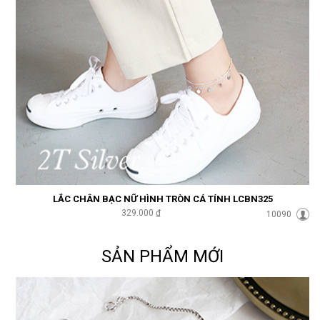
LẮC CHÂN BẠC NỮ HÌNH TRÒN CÁ TÍNH LCBN325
329.000 ₫
10090
SẢN PHẨM MỚI