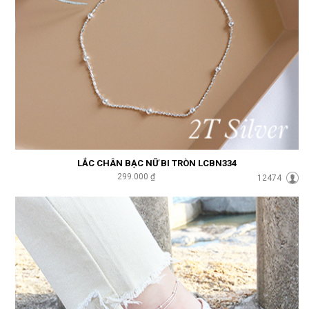
LẮC CHÂN BẠC NỮ BI TRÒN LCBN334
299.000 ₫
12474