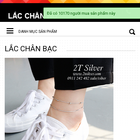
DANH MỤC SẢN PHẨM
Toggle
LẮC CHÂN BẠC
navigation