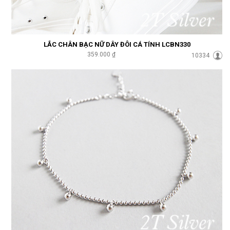
LẮC CHÂN BẠC NỮ DÂY ĐÔI CÁ TÍNH LCBN330
359.000 ₫
10334