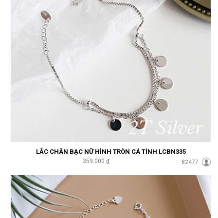
LẮC CHÂN BẠC NỮ HÌNH TRÒN CÁ TÍNH LCBN335
359.000 ₫
82477