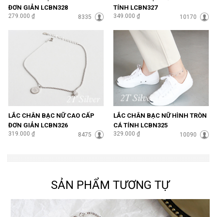
ĐƠN GIẢN LCBN328
TÍNH LCBN327
279.000 ₫
349.000 ₫
8335
10170
LẮC CHÂN BẠC NỮ CAO CẤP
LẮC CHÂN BẠC NỮ HÌNH TRÒN
ĐƠN GIẢN LCBN326
CÁ TÍNH LCBN325
319.000 ₫
329.000 ₫
8475
10090
SẢN PHẨM TƯƠNG TỰ