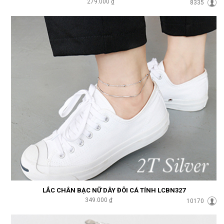
279.000 ₫
8335
LẮC CHÂN BẠC NỮ DÂY ĐÔI CÁ TÍNH LCBN327
349.000 ₫
10170