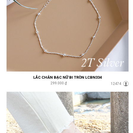
LẮC CHÂN BẠC NỮ BI TRÒN LCBN334
299.000 ₫
12474