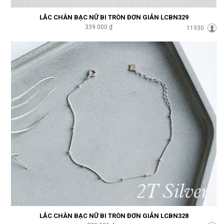
LẮC CHÂN BẠC NỮ BI TRÒN ĐƠN GIẢN LCBN329
339.000 ₫
11930
LẮC CHÂN BẠC NỮ BI TRÒN ĐƠN GIẢN LCBN328