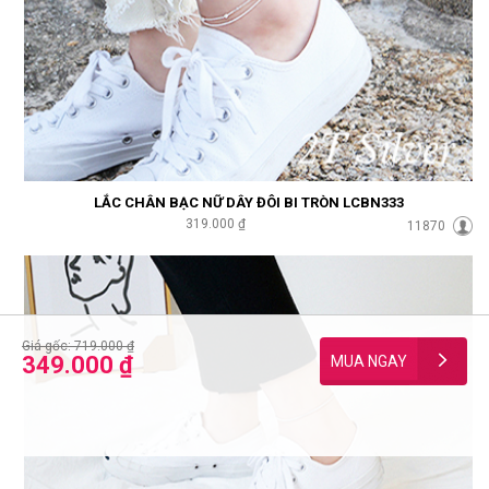
LẮC CHÂN BẠC NỮ DÂY ĐÔI BI TRÒN LCBN333
319.000 ₫
11870
Giá gốc: 719.000 ₫
349.000 ₫