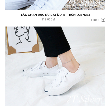
LẮC CHÂN BẠC NỮ DÂY ĐÔI BI TRÒN LCBN333
319.000 ₫
11862