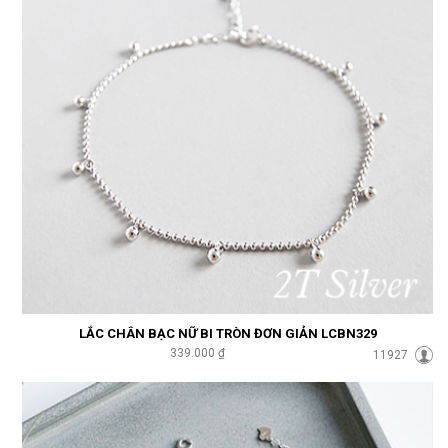
LẮC CHÂN BẠC NỮ BI TRÒN ĐƠN GIẢN LCBN329
339.000 ₫
11927