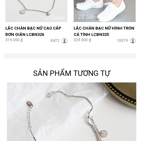
LẮC CHÂN BẠC NỮ CAO CẤP
LẮC CHÂN BẠC NỮ HÌNH TRÒN
ĐƠN GIẢN LCBN326
CÁ TÍNH LCBN325
319.000 ₫
329.000 ₫
8472
10079
SẢN PHẨM TƯƠNG TỰ