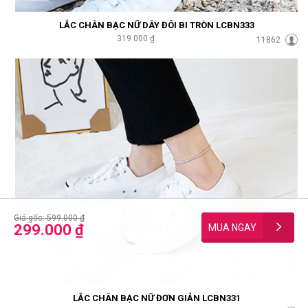
LẮC CHÂN BẠC NỮ DÂY ĐÔI BI TRÒN LCBN333
319.000 ₫
11862
Giá gốc: 599.000 ₫
299.000 ₫
LẮC CHÂN BẠC NỮ ĐƠN GIẢN LCBN331