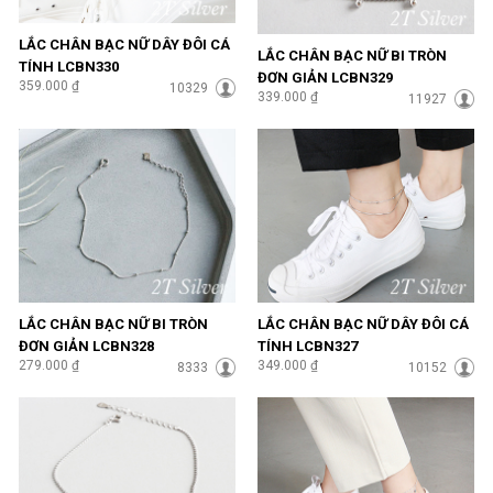
LẮC CHÂN BẠC NỮ DÂY ĐÔI CÁ
LẮC CHÂN BẠC NỮ BI TRÒN
TÍNH LCBN330
ĐƠN GIẢN LCBN329
359.000 ₫
10329
339.000 ₫
11927
LẮC CHÂN BẠC NỮ BI TRÒN
LẮC CHÂN BẠC NỮ DÂY ĐÔI CÁ
ĐƠN GIẢN LCBN328
TÍNH LCBN327
279.000 ₫
349.000 ₫
8333
10152