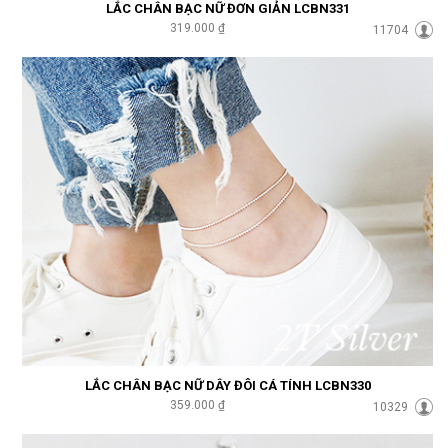
LẮC CHÂN BẠC NỮ ĐƠN GIẢN LCBN331
319.000 ₫
11704
LẮC CHÂN BẠC NỮ DÂY ĐÔI CÁ TÍNH LCBN330
359.000 ₫
10329