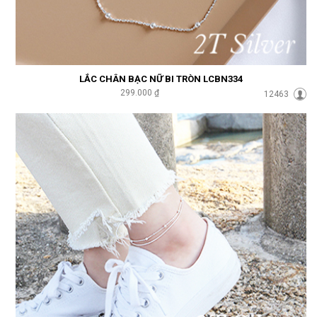
LẮC CHÂN BẠC NỮ BI TRÒN LCBN334
299.000 ₫
12463