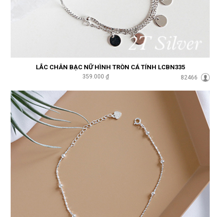
LẮC CHÂN BẠC NỮ HÌNH TRÒN CÁ TÍNH LCBN335
359.000 ₫
82466