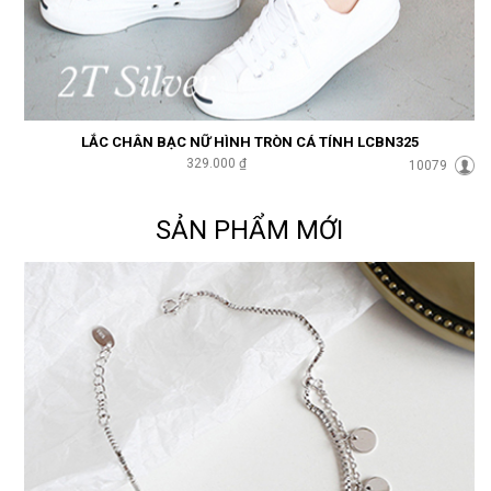
LẮC CHÂN BẠC NỮ HÌNH TRÒN CÁ TÍNH LCBN325
329.000 ₫
10079
SẢN PHẨM MỚI