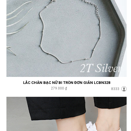
LẮC CHÂN BẠC NỮ BI TRÒN ĐƠN GIẢN LCBN328
279.000 ₫
8333