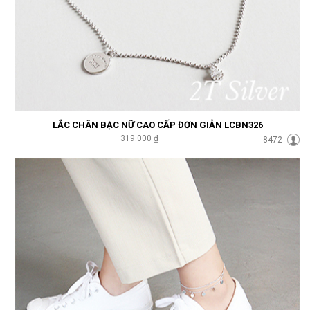
LẮC CHÂN BẠC NỮ CAO CẤP ĐƠN GIẢN LCBN326
319.000 ₫
8472