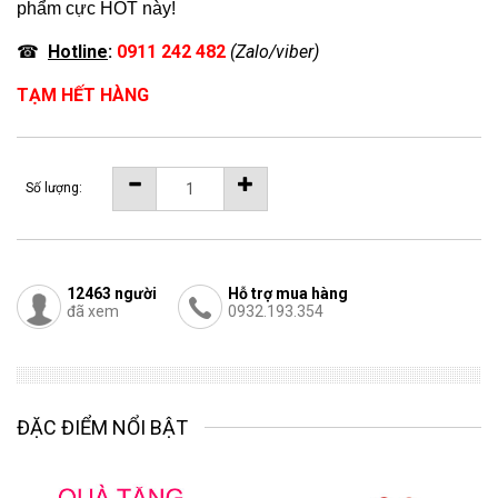
phẩm cực HOT này!
☎
Hotline
:
0911 242 482
(Zalo/viber)
TẠM HẾT HÀNG
Số lượng:
12463
người
Hỗ trợ mua hàng
đã xem
0932.193.354
ĐẶC ĐIỂM NỔI BẬT