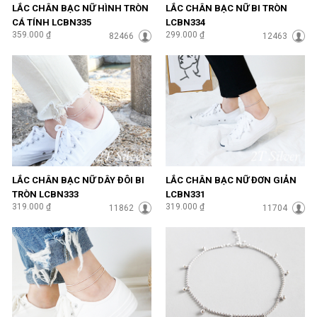
LẮC CHÂN BẠC NỮ HÌNH TRÒN
LẮC CHÂN BẠC NỮ BI TRÒN
CÁ TÍNH LCBN335
LCBN334
359.000 ₫
299.000 ₫
82466
12463
LẮC CHÂN BẠC NỮ DÂY ĐÔI BI
LẮC CHÂN BẠC NỮ ĐƠN GIẢN
TRÒN LCBN333
LCBN331
319.000 ₫
319.000 ₫
11862
11704