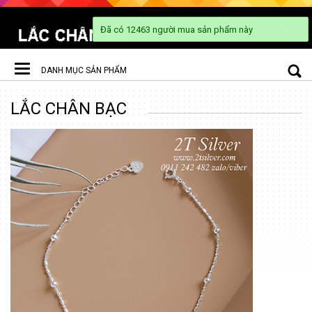
DANH MỤC SẢN PHẨM
Toggle
LẮC CHÂN BẠC
navigation