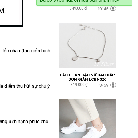
CÁ TÍNH LCBN327
349.000 ₫
10145
c lắc
chân đơn giản bình
LẮC CHÂN BẠC NỮ CAO CẤP
ĐƠN GIẢN LCBN326
319.000 ₫
8469
à điểm thu hút sự chú ý
 mang đến hạnh phúc cho