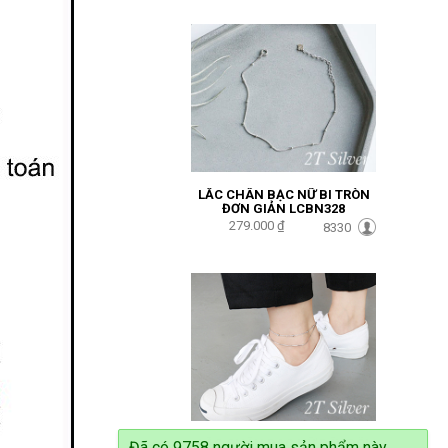
LẮC CHÂN BẠC NỮ BI TRÒN
ĐƠN GIẢN LCBN328
279.000 ₫
8330
LẮC CHÂN BẠC NỮ DÂY ĐÔI
Đã có 9758 người mua sản phẩm này