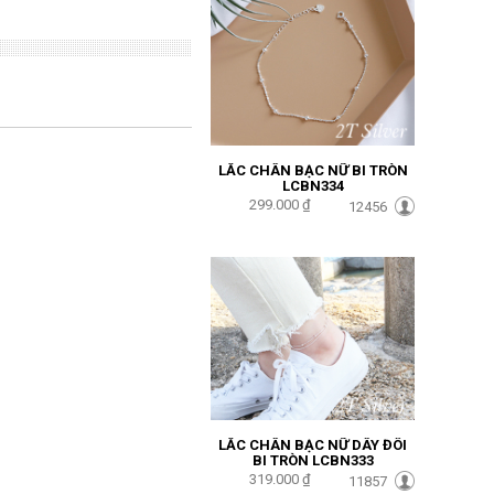
LẮC CHÂN BẠC NỮ BI TRÒN
LCBN334
299.000 ₫
12456
LẮC CHÂN BẠC NỮ DÂY ĐÔI
BI TRÒN LCBN333
319.000 ₫
11857