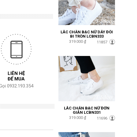
LẮC CHÂN BẠC NỮ DÂY ĐÔI
BI TRÒN LCBN333
319.000 ₫
11857
LIÊN HỆ
ĐỂ MUA
Gọi 0932.193.354
LẮC CHÂN BẠC NỮ ĐƠN
GIẢN LCBN331
319.000 ₫
11696