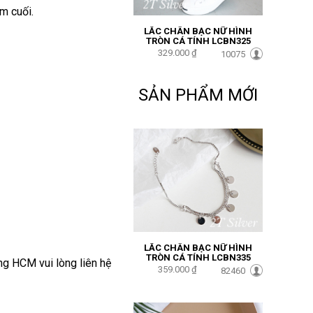
ểm cuối.
LẮC CHÂN BẠC NỮ HÌNH
TRÒN CÁ TÍNH LCBN325
329.000 ₫
10075
SẢN PHẨM MỚI
LẮC CHÂN BẠC NỮ HÌNH
TRÒN CÁ TÍNH LCBN335
ong HCM vui lòng liên hệ
359.000 ₫
82460