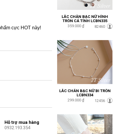
LẮC CHÂN BẠC NỮ HÌNH
TRÒN CÁ TÍNH LCBN335
359.000 ₫
82460
 phẩm cực HOT này!
LẮC CHÂN BẠC NỮ BI TRÒN
LCBN334
299.000 ₫
12456
Hỗ trợ mua hàng
0932.193.354