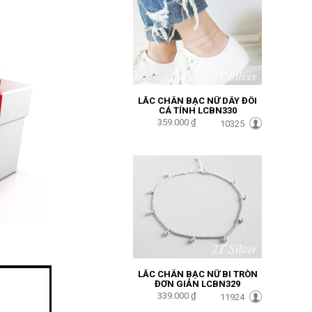
LẮC CHÂN BẠC NỮ DÂY ĐÔI
CÁ TÍNH LCBN330
359.000 ₫
10325
LẮC CHÂN BẠC NỮ BI TRÒN
ĐƠN GIẢN LCBN329
339.000 ₫
11924